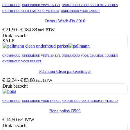
ONDERHOUD
,
ONDERHOUD VINYL EN LVT
,
ONDERHOUD VOOR GEOLIEDE VLOEREN
,
ONDERHOUD VOOR LAMINAAT VLOEREN
,
ONDERHOUD VOOR PARKET
Osmo | Wisch-Fix 8016
Prijsklasse:
€
21,90
-
€
184,83
incl. BTW
€ 21,90
Druk bezocht
SALE
tot
€ 184,83
ONDERHOUD
,
ONDERHOUD VINYL EN LVT
,
ONDERHOUD VOOR GEOLIEDE VLOEREN
,
ONDERHOUD VOOR PARKET
Pallmann Clean parketreiniger
Prijsklasse:
€
12,34
-
€
83,88
incl. BTW
€ 12,34
Druk bezocht
tot
€ 83,88
ONDERHOUD
,
ONDERHOUD VOOR PARKET
,
ONDERHOUD VOOR VERNISTE VLOEREN
Bona polish D509
€
14,50
incl. BTW
Druk bezocht